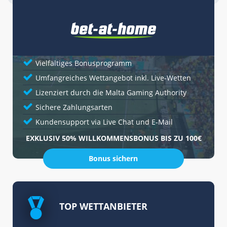
Vielfältiges Bonusprogramm
Umfangreiches Wettangebot inkl. Live-Wetten
Lizenziert durch die Malta Gaming Authority
Sichere Zahlungsarten
Kundensupport via Live Chat und E-Mail
EXKLUSIV 50% WILLKOMMENSBONUS BIS ZU 100€
Bonus sichern
TOP WETTANBIETER