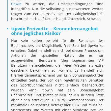
tipwin
zu wetten, die Umsatzbedingungen sind
inbegriffen. Nur die vollständig ausgewerteten Wetten
tragen zum Bonusumsatz bei. Der Gültigkeitsbereich
beschränkt sich auf Deutschland, Österreich, Schweiz.
tipwin Freiwette – Kennenlernangebot
ohne jegliches Risiko?
Nur sehr selten besteht für die Besucher des
Buchmachers die Möglichkeit, Free Bets bei tipwin zu
erhalten. Dabei handelt es sich bei diesen Promos um
Aktionen der speziellen Natur, die es nur
ausgewählten Benutzern (den sogenannten VIP
Benutzern) ermöglichen, die freien Wetten als extra
Geschenk bekommen zu können. Es handelt sich
hierbei dementsprechend um kein Bonusangebot der
offiziellen Seite, der von den regelmäßigen Benutzer
des Sportbuchmachers nicht einfach beansprucht
werden kann. tipwin hat sein Bonusangebot
überarbeitet und bietet seinen neuen Kunden jetzt
aber einen attraktiven 100% Willkommensbonus. Der
maximale Bonusbetrag beträgt hier 100€ und muss bei
Sportevents und Wetten mit einer Mindestquote von