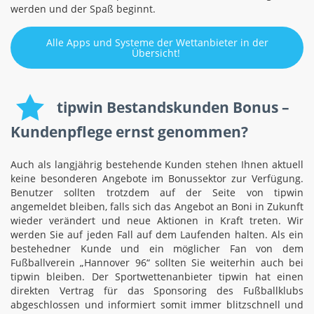
werden und der Spaß beginnt.
Alle Apps und Systeme der Wettanbieter in der
Übersicht!
tipwin Bestandskunden Bonus –
Kundenpflege ernst genommen?
Auch als langjährig bestehende Kunden stehen Ihnen aktuell
keine besonderen Angebote im Bonussektor zur Verfügung.
Benutzer sollten trotzdem auf der Seite von tipwin
angemeldet bleiben, falls sich das Angebot an Boni in Zukunft
wieder verändert und neue Aktionen in Kraft treten. Wir
werden Sie auf jeden Fall auf dem Laufenden halten. Als ein
bestehedner Kunde und ein möglicher Fan von dem
Fußballverein „Hannover 96“ sollten Sie weiterhin auch bei
tipwin bleiben. Der Sportwettenanbieter tipwin hat einen
direkten Vertrag für das Sponsoring des Fußballklubs
abgeschlossen und informiert somit immer blitzschnell und