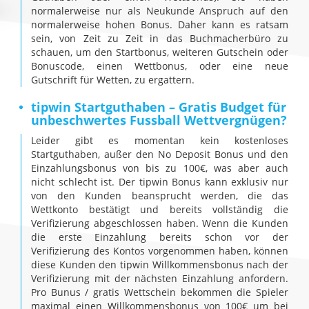
normalerweise nur als Neukunde Anspruch auf den
normalerweise hohen Bonus. Daher kann es ratsam
sein, von Zeit zu Zeit in das Buchmacherbüro zu
schauen, um den Startbonus, weiteren Gutschein oder
Bonuscode, einen Wettbonus, oder eine neue
Gutschrift für Wetten, zu ergattern.
tipwin Startguthaben – Gratis Budget für
unbeschwertes Fussball Wettvergnügen?
Leider gibt es momentan kein kostenloses
Startguthaben, außer den No Deposit Bonus und den
Einzahlungsbonus von bis zu 100€, was aber auch
nicht schlecht ist. Der tipwin Bonus kann exklusiv nur
von den Kunden beansprucht werden, die das
Wettkonto bestätigt und bereits vollständig die
Verifizierung abgeschlossen haben. Wenn die Kunden
die erste Einzahlung bereits schon vor der
Verifizierung des Kontos vorgenommen haben, können
diese Kunden den tipwin Willkommensbonus nach der
Verifizierung mit der nächsten Einzahlung anfordern.
Pro Bunus / gratis Wettschein bekommen die Spieler
maximal einen Willkommensbonus von 100€ um bei