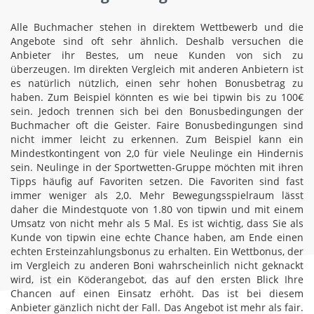
Alle Buchmacher stehen in direktem Wettbewerb und die
Angebote sind oft sehr ähnlich. Deshalb versuchen die
Anbieter ihr Bestes, um neue Kunden von sich zu
überzeugen. Im direkten Vergleich mit anderen Anbietern ist
es natürlich nützlich, einen sehr hohen Bonusbetrag zu
haben. Zum Beispiel könnten es wie bei tipwin bis zu 100€
sein. Jedoch trennen sich bei den Bonusbedingungen der
Buchmacher oft die Geister. Faire Bonusbedingungen sind
nicht immer leicht zu erkennen. Zum Beispiel kann ein
Mindestkontingent von 2,0 für viele Neulinge ein Hindernis
sein. Neulinge in der Sportwetten-Gruppe möchten mit ihren
Tipps häufig auf Favoriten setzen. Die Favoriten sind fast
immer weniger als 2,0. Mehr Bewegungsspielraum lässt
daher die Mindestquote von 1.80 von tipwin und mit einem
Umsatz von nicht mehr als 5 Mal. Es ist wichtig, dass Sie als
Kunde von tipwin eine echte Chance haben, am Ende einen
echten Ersteinzahlungsbonus zu erhalten. Ein Wettbonus, der
im Vergleich zu anderen Boni wahrscheinlich nicht geknackt
wird, ist ein Köderangebot, das auf den ersten Blick Ihre
Chancen auf einen Einsatz erhöht. Das ist bei diesem
Anbieter gänzlich nicht der Fall. Das Angebot ist mehr als fair.