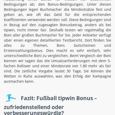
Bedingungen ab: den Bonus-Bedingungen. Unter diesen
Bedingungen legen Buchmacher die Mindestsätze fest und
geben an, wie oft das Geld für die entsprechenden
Koeffizienten verwendet werden soll. Diese Bedingungen sind
in Bezug auf den zugesagten Bonusbetrag, anders als bei
tipwin, nicht immer fair. Deshalb testen wir regelmäßig die
Boni aller großen Buchmacher für Sie. Jeder Anbieter verfügt
über einen eigenen detaillierten Testbericht. Dort finden Sie
alles zu Themen, Boni, Gutscheinen und
Ersteinzahlungsbonus. Dies macht es sehr einfach, sehr
unterschiedliche Boni zu vergleichen. Beim Vergleich der Boni
können wir sagen das die Umsatzanforderungen mit dem 5-
fachen Rollover und einer Mindesrate von 1.80 mehr als fair
sind. Die zeitliche Vorgabe lautet 30 Tage, Sie können die
Wetten in Ruhe auswählen, was den Erfolg der Kampagne
ausmachen kann.
Fazit: Fußball tipwin Bonus –
zufriedenstellend oder
verbesserungswürdig?