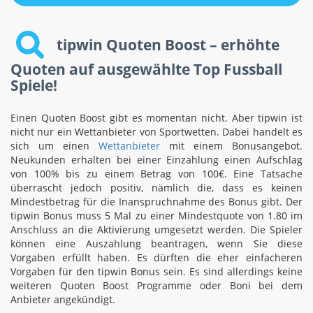
tipwin Quoten Boost – erhöhte
Quoten auf ausgewählte Top Fussball
Spiele!
Einen Quoten Boost gibt es momentan nicht. Aber tipwin ist
nicht nur ein Wettanbieter von Sportwetten. Dabei handelt es
sich um einen
Wettanbieter
mit einem Bonusangebot.
Neukunden erhalten bei einer Einzahlung einen Aufschlag
von 100% bis zu einem Betrag von 100€. Eine Tatsache
überrascht jedoch positiv, nämlich die, dass es keinen
Mindestbetrag für die Inanspruchnahme des Bonus gibt. Der
tipwin Bonus muss 5 Mal zu einer Mindestquote von 1.80 im
Anschluss an die Aktivierung umgesetzt werden. Die Spieler
können eine Auszahlung beantragen, wenn Sie diese
Vorgaben erfüllt haben. Es dürften die eher einfacheren
Vorgaben für den tipwin Bonus sein. Es sind allerdings keine
weiteren Quoten Boost Programme oder Boni bei dem
Anbieter angekündigt.