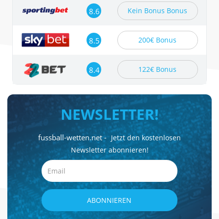
Kein Bonus Bonus
8.6
200€ Bonus
8.5
122€ Bonus
8.4
NEWSLETTER!
fussball-wetten.net -
Jetzt den kostenlosen
Newsletter abonnieren!
Email
ABONNIEREN