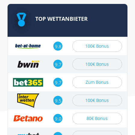
TOP WETTANBIETER
100€ Bonus
9.8
100€ Bonus
9.7
Zum Bonus
9.7
100€ Bonus
9.5
80€ Bonus
9.0