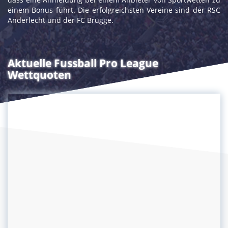
einem Bonus führt. Die erfolgreichsten Vereine sind der RSC
Anderlecht und der FC Brügge.
Aktuelle Fussball Pro League
Wettquoten