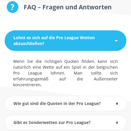
FAQ – Fragen und Antworten
Lohnt es sich auf die Pro League Wetten
abzuschließen?
Wenn Sie die richtigen Quoten finden, kann sich
natürlich eine Wette auf ein Spiel in der belgischen
Pro League lohnen. Man sollte sich
erfahrungsgemäß auf die Außenseiter
konzentrieren.
Wie gut sind die Quoten in der Pro League?
Gibt es Sonderwetten zur Pro League?