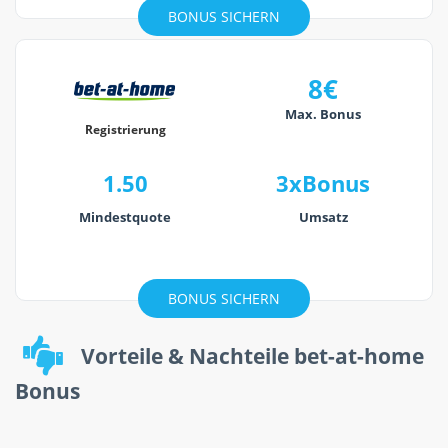
BONUS SICHERN
8€
Max. Bonus
Registrierung
1.50
3xBonus
Mindestquote
Umsatz
BONUS SICHERN
Vorteile & Nachteile bet-at-home
Bonus