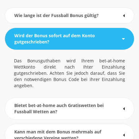
Wie lange ist der Fussball Bonus gültig?
Wird der Bonus sofort auf dem Konto
gutgeschrieben?
Das Bonusguthaben wird Ihrem bet-at-home
Wettkonto direkt nach Ihter Einzahlung
gutgeschrieben. Achten Sie jedoch darauf, dass Sie
den notwendigen Bonus Code bei ihrer Einzahlung
angeben.
Bietet
bet-at-home auch Gratiswetten bei
Fussball Wetten an?
Kann man mit dem Bonus mehrmals auf
verschiedene Vereine wetten?