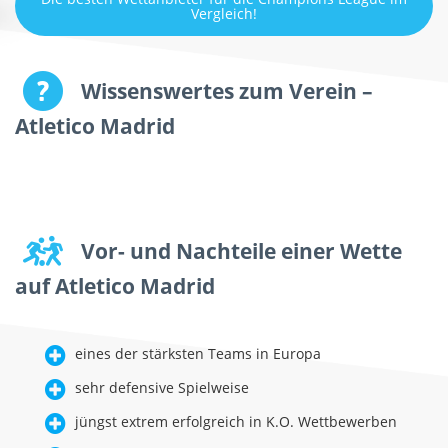
Vergleich!
Wissenswertes zum Verein –
Atletico Madrid
Vor- und Nachteile einer Wette
auf Atletico Madrid
eines der stärksten Teams in Europa
sehr defensive Spielweise
jüngst extrem erfolgreich in K.O. Wettbewerben