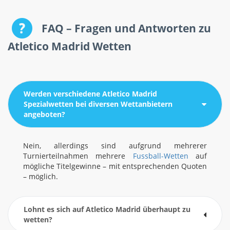
FAQ – Fragen und Antworten zu
Atletico Madrid Wetten
Werden verschiedene Atletico Madrid
Spezialwetten bei diversen Wettanbietern
angeboten?
Nein, allerdings sind aufgrund mehrerer
Turnierteilnahmen mehrere
Fussball-Wetten
auf
mögliche Titelgewinne – mit entsprechenden Quoten
– möglich.
Lohnt es sich auf Atletico Madrid überhaupt zu
wetten?