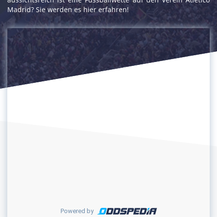
Madrid? Sie werden es hier erfahren!
Powered by