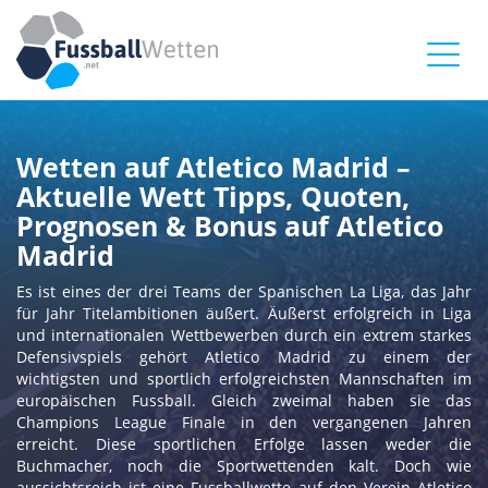
Toggl
naviga
Wetten auf Atletico Madrid –
Aktuelle Wett Tipps, Quoten,
Prognosen & Bonus auf Atletico
Madrid
Es ist eines der drei Teams der Spanischen La Liga, das Jahr
für Jahr Titelambitionen äußert. Äußerst erfolgreich in Liga
und internationalen Wettbewerben durch ein extrem starkes
Defensivspiels gehört Atletico Madrid zu einem der
wichtigsten und sportlich erfolgreichsten Mannschaften im
europäischen Fussball. Gleich zweimal haben sie das
Champions League Finale in den vergangenen Jahren
erreicht. Diese sportlichen Erfolge lassen weder die
Buchmacher, noch die Sportwettenden kalt. Doch wie
aussichtsreich ist eine Fussballwette auf den Verein Atletico