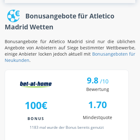
Bonusangebote für Atletico
Madrid Wetten
Bonusangebote für Atletico Madrid sind nur die üblichen
Angebote von Anbietern auf Siege bestimmter Wettbewerbe,
einige Anbieter locken jedoch aktuell mit
Bonusangeboten für
Neukunden
.
9.8
/10
Bewertung
1.70
100€
Mindestquote
BONUS
1183 mal wurde der Bonus bereits genutzt