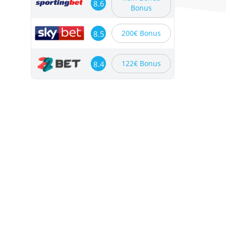
8.6
Bonus
200€ Bonus
8.5
122€ Bonus
8.4