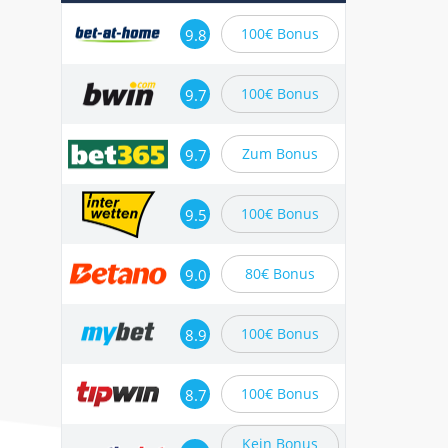
100€ Bonus
9.8
100€ Bonus
9.7
Zum Bonus
9.7
100€ Bonus
9.5
80€ Bonus
9.0
100€ Bonus
8.9
100€ Bonus
8.7
Kein Bonus