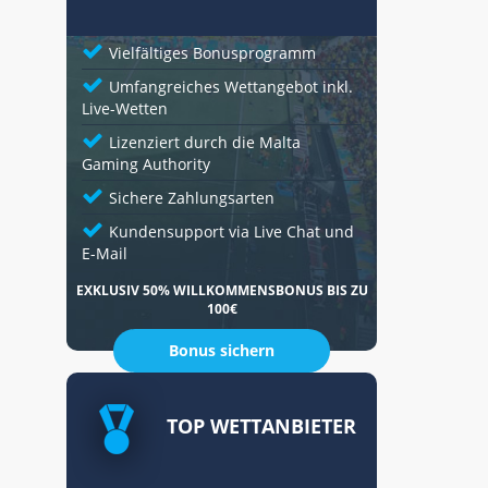
Vielfältiges Bonusprogramm
Umfangreiches Wettangebot inkl.
Live-Wetten
Lizenziert durch die Malta
Gaming Authority
Sichere Zahlungsarten
Kundensupport via Live Chat und
E-Mail
EXKLUSIV 50% WILLKOMMENSBONUS BIS ZU
100€
Bonus sichern
TOP WETTANBIETER