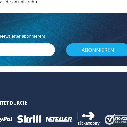
 Newsletter abonnieren!
ABONNIEREN
TET DURCH: