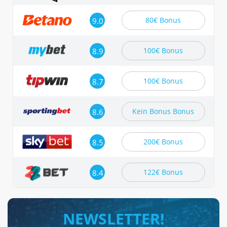
80€ Bonus
9.0
100€ Bonus
8.9
100€ Bonus
8.7
Kein Bonus Bonus
8.6
200€ Bonus
8.5
122€ Bonus
8.4
NEWSLETTER!