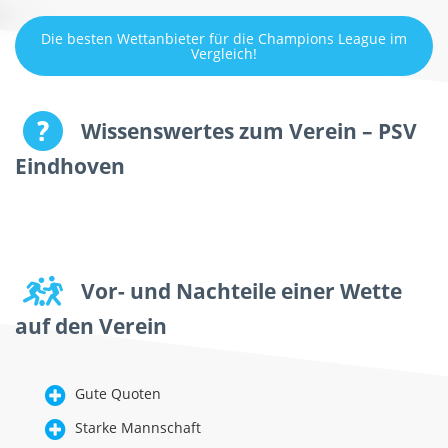
Die besten Wettanbieter für die Champions League im
Vergleich!
Wissenswertes zum Verein – PSV
Eindhoven
Vor- und Nachteile einer Wette
auf den Verein
Gute Quoten
Starke Mannschaft