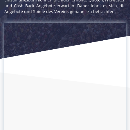
und Cash Back Angebote erwarten. Daher lohnt es sich, die
Angebote und Spiele des Vereins genauer zu betrachten.