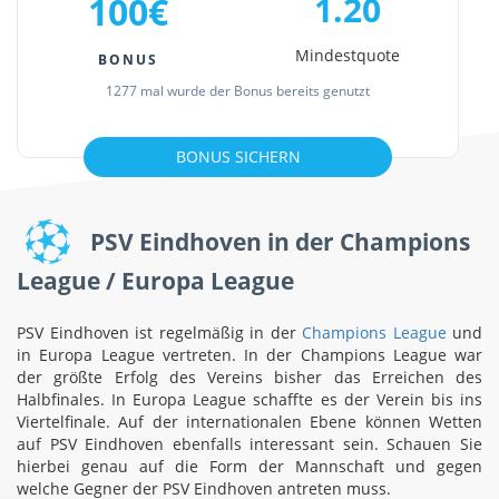
1.20
100€
Mindestquote
BONUS
1277 mal wurde der Bonus bereits genutzt
BONUS SICHERN
PSV Eindhoven in der Champions
League / Europa League
PSV Eindhoven ist regelmäßig in der
Champions League
und
in Europa League vertreten. In der Champions League war
der größte Erfolg des Vereins bisher das Erreichen des
Halbfinales. In Europa League schaffte es der Verein bis ins
Viertelfinale. Auf der internationalen Ebene können Wetten
auf PSV Eindhoven ebenfalls interessant sein. Schauen Sie
hierbei genau auf die Form der Mannschaft und gegen
welche Gegner der PSV Eindhoven antreten muss.