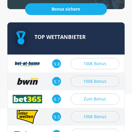
Bonus sichern
TOP WETTANBIETER
100€ Bonus
9.8
100€ Bonus
9.7
Zum Bonus
9.7
100€ Bonus
9.5