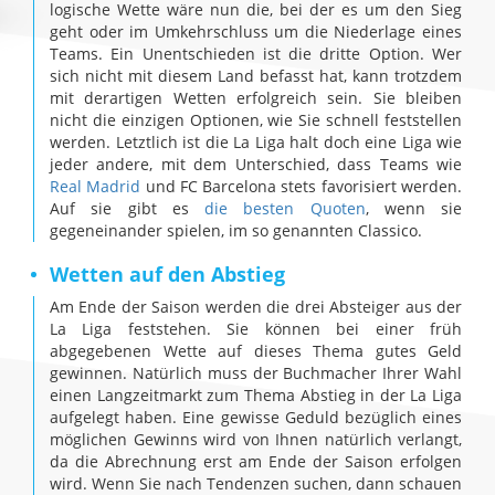
logische Wette wäre nun die, bei der es um den Sieg
geht oder im Umkehrschluss um die Niederlage eines
Teams. Ein Unentschieden ist die dritte Option. Wer
sich nicht mit diesem Land befasst hat, kann trotzdem
mit derartigen Wetten erfolgreich sein. Sie bleiben
nicht die einzigen Optionen, wie Sie schnell feststellen
werden. Letztlich ist die La Liga halt doch eine Liga wie
jeder andere, mit dem Unterschied, dass Teams wie
Real Madrid
und FC Barcelona stets favorisiert werden.
Auf sie gibt es
die besten Quoten
, wenn sie
gegeneinander spielen, im so genannten Classico.
Wetten auf den Abstieg
Am Ende der Saison werden die drei Absteiger aus der
La Liga feststehen. Sie können bei einer früh
abgegebenen Wette auf dieses Thema gutes Geld
gewinnen. Natürlich muss der Buchmacher Ihrer Wahl
einen Langzeitmarkt zum Thema Abstieg in der La Liga
aufgelegt haben. Eine gewisse Geduld bezüglich eines
möglichen Gewinns wird von Ihnen natürlich verlangt,
da die Abrechnung erst am Ende der Saison erfolgen
wird. Wenn Sie nach Tendenzen suchen, dann schauen