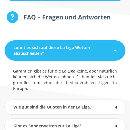
FAQ – Fragen und Antworten
Lohnt es sich auf diese La Liga Wetten
abzuschließen?
Garantien gibt es für die La Liga keine, aber natürlich
können sich die Wetten lohnen. Es handelt sich nicht
grundlos um eine der bedeutendsten Ligen in
Europa.
Wie gut sind die Quoten in der La Liga?
Gibt es Sonderwetten zur La Liga?