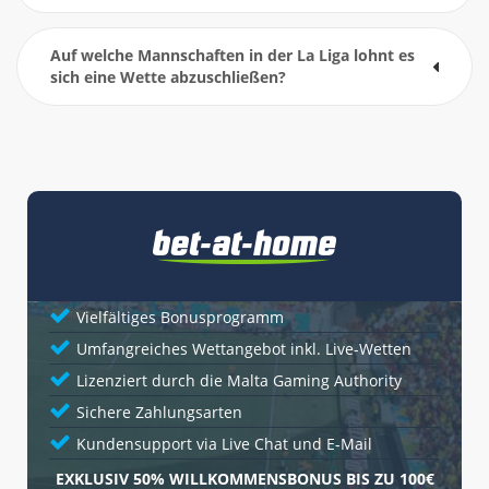
Auf welche Mannschaften in der La Liga lohnt es
sich eine Wette abzuschließen?
Vielfältiges Bonusprogramm
Umfangreiches Wettangebot inkl. Live-Wetten
Lizenziert durch die Malta Gaming Authority
Sichere Zahlungsarten
Kundensupport via Live Chat und E-Mail
EXKLUSIV 50% WILLKOMMENSBONUS BIS ZU 100€