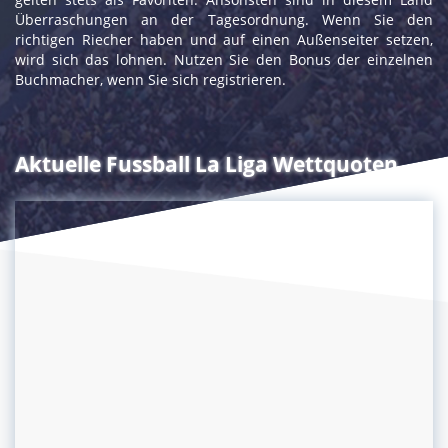
Überraschungen an der Tagesordnung. Wenn Sie den
richtigen Riecher haben und auf einen Außenseiter setzen,
wird sich das lohnen. Nutzen Sie den Bonus der einzelnen
Buchmacher, wenn Sie sich registrieren.
Aktuelle Fussball La Liga Wettquoten