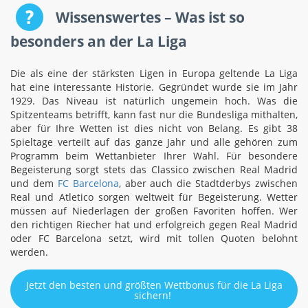
Wissenswertes – Was ist so
besonders an der La Liga
Die als eine der stärksten Ligen in Europa geltende La Liga
hat eine interessante Historie. Gegründet wurde sie im Jahr
1929. Das Niveau ist natürlich ungemein hoch. Was die
Spitzenteams betrifft, kann fast nur die Bundesliga mithalten,
aber für Ihre Wetten ist dies nicht von Belang. Es gibt 38
Spieltage verteilt auf das ganze Jahr und alle gehören zum
Programm beim Wettanbieter Ihrer Wahl. Für besondere
Begeisterung sorgt stets das Classico zwischen Real Madrid
und dem
FC Barcelona
, aber auch die Stadtderbys zwischen
Real und Atletico sorgen weltweit für Begeisterung. Wetter
müssen auf Niederlagen der großen Favoriten hoffen. Wer
den richtigen Riecher hat und erfolgreich gegen Real Madrid
oder FC Barcelona setzt, wird mit tollen Quoten belohnt
werden.
Jetzt den besten und größten Wettbonus für die La Liga
sichern!