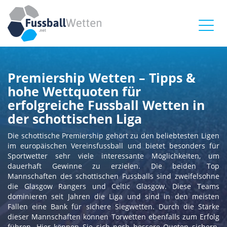
Toggl
naviga
Premiership Wetten – Tipps &
hohe Wettquoten für
erfolgreiche Fussball Wetten in
der schottischen Liga
Die schottische Premiership gehört zu den beliebtesten Ligen
im europäischen Vereinsfussball und bietet besonders für
Sportwetter sehr viele interessante Möglichkeiten, um
dauerhaft Gewinne zu erzielen. Die beiden Top
Mannschaften des schottischen Fussballs sind zweifelsohne
die Glasgow Rangers und Celtic Glasgow. Diese Teams
dominieren seit Jahren die Liga und sind in den meisten
Fällen eine Bank für sichere Siegwetten. Durch die Stärke
dieser Mannschaften können Torwetten ebenfalls zum Erfolg
führen. Hier können Sie sich noch bessere Quoten sichern.