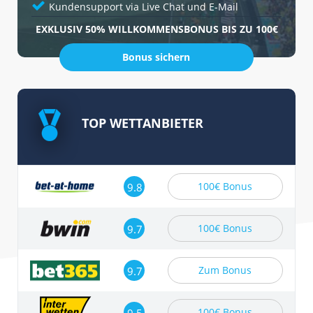
Kundensupport via Live Chat und E-Mail
EXKLUSIV 50% WILLKOMMENSBONUS BIS ZU 100€
Bonus sichern
TOP WETTANBIETER
100€ Bonus
9.8
100€ Bonus
9.7
Zum Bonus
9.7
100€ Bonus