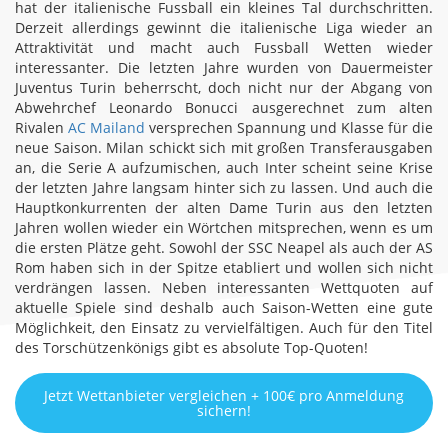
hat der italienische Fussball ein kleines Tal durchschritten.
Derzeit allerdings gewinnt die italienische Liga wieder an
Attraktivität und macht auch Fussball Wetten wieder
interessanter. Die letzten Jahre wurden von Dauermeister
Juventus Turin beherrscht, doch nicht nur der Abgang von
Abwehrchef Leonardo Bonucci ausgerechnet zum alten
Rivalen
AC Mailand
versprechen Spannung und Klasse für die
neue Saison. Milan schickt sich mit großen Transferausgaben
an, die Serie A aufzumischen, auch Inter scheint seine Krise
der letzten Jahre langsam hinter sich zu lassen. Und auch die
Hauptkonkurrenten der alten Dame Turin aus den letzten
Jahren wollen wieder ein Wörtchen mitsprechen, wenn es um
die ersten Plätze geht. Sowohl der SSC Neapel als auch der AS
Rom haben sich in der Spitze etabliert und wollen sich nicht
verdrängen lassen. Neben interessanten Wettquoten auf
aktuelle Spiele sind deshalb auch Saison-Wetten eine gute
Möglichkeit, den Einsatz zu vervielfältigen. Auch für den Titel
des Torschützenkönigs gibt es absolute Top-Quoten!
Jetzt Wettanbieter vergleichen + 100€ pro Anmeldung
sichern!