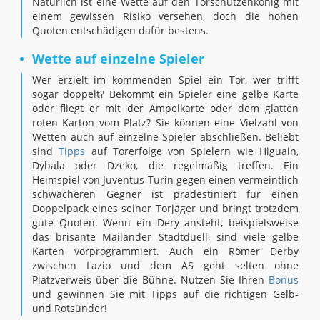
Natürlich ist eine Wette auf den Torschützenkönig mit
einem gewissen Risiko versehen, doch die hohen
Quoten entschädigen dafür bestens.
Wette auf einzelne Spieler
Wer erzielt im kommenden Spiel ein Tor, wer trifft
sogar doppelt? Bekommt ein Spieler eine gelbe Karte
oder fliegt er mit der Ampelkarte oder dem glatten
roten Karton vom Platz? Sie können eine Vielzahl von
Wetten auch auf einzelne Spieler abschließen. Beliebt
sind
Tipps
auf Torerfolge von Spielern wie Higuain,
Dybala oder Dzeko, die regelmäßig treffen. Ein
Heimspiel von Juventus Turin gegen einen vermeintlich
schwächeren Gegner ist prädestiniert für einen
Doppelpack eines seiner Torjäger und bringt trotzdem
gute Quoten. Wenn ein Dery ansteht, beispielsweise
das brisante Mailänder Stadtduell, sind viele gelbe
Karten vorprogrammiert. Auch ein Römer Derby
zwischen Lazio und dem AS geht selten ohne
Platzverweis über die Bühne. Nutzen Sie Ihren
Bonus
und gewinnen Sie mit Tipps auf die richtigen Gelb-
und Rotsünder!