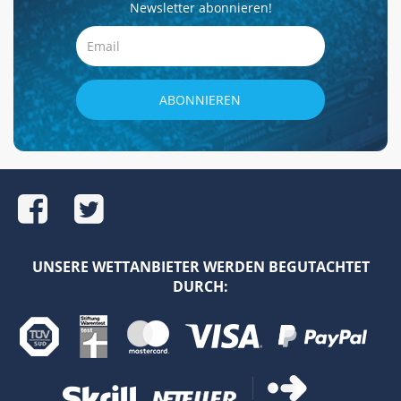
Newsletter abonnieren!
Email
ABONNIEREN
UNSERE WETTANBIETER WERDEN BEGUTACHTET
DURCH: