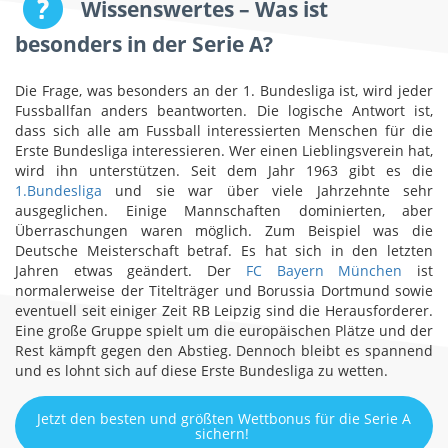
Wissenswertes – Was ist
besonders in der Serie A?
Die Frage, was besonders an der 1. Bundesliga ist, wird jeder
Fussballfan anders beantworten. Die logische Antwort ist,
dass sich alle am Fussball interessierten Menschen für die
Erste Bundesliga interessieren. Wer einen Lieblingsverein hat,
wird ihn unterstützen. Seit dem Jahr 1963 gibt es die
1.Bundesliga
und sie war über viele Jahrzehnte sehr
ausgeglichen. Einige Mannschaften dominierten, aber
Überraschungen waren möglich. Zum Beispiel was die
Deutsche Meisterschaft betraf. Es hat sich in den letzten
Jahren etwas geändert. Der
FC Bayern München
ist
normalerweise der Titelträger und Borussia Dortmund sowie
eventuell seit einiger Zeit RB Leipzig sind die Herausforderer.
Eine große Gruppe spielt um die europäischen Plätze und der
Rest kämpft gegen den Abstieg. Dennoch bleibt es spannend
und es lohnt sich auf diese Erste Bundesliga zu wetten.
Jetzt den besten und größten Wettbonus für die Serie A
sichern!