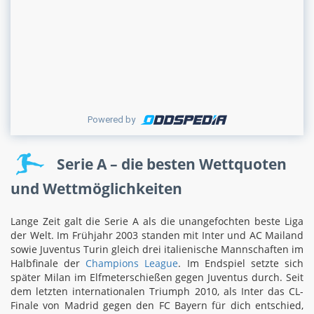
Powered by
Serie A – die besten Wettquoten
und Wettmöglichkeiten
Lange Zeit galt die Serie A als die unangefochten beste Liga
der Welt. Im Frühjahr 2003 standen mit Inter und AC Mailand
sowie Juventus Turin gleich drei italienische Mannschaften im
Halbfinale der
Champions League
. Im Endspiel setzte sich
später Milan im Elfmeterschießen gegen Juventus durch. Seit
dem letzten internationalen Triumph 2010, als Inter das CL-
Finale von Madrid gegen den FC Bayern für dich entschied,