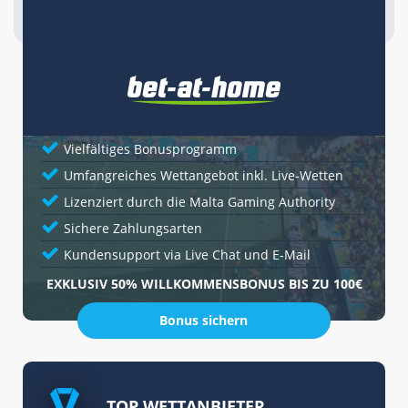
Vielfältiges Bonusprogramm
Umfangreiches Wettangebot inkl. Live-Wetten
Lizenziert durch die Malta Gaming Authority
Sichere Zahlungsarten
Kundensupport via Live Chat und E-Mail
EXKLUSIV 50% WILLKOMMENSBONUS BIS ZU 100€
Bonus sichern
TOP WETTANBIETER