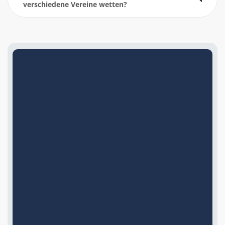
verschiedene Vereine wetten?
8.6
Max. Bonus
Kein Bonus
Wettsteuer
Keine Wettsteuer auf
Kombiwetten
Cash Out
App
Zum Anbieter