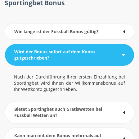
Sportingbet Bonus
Wie lange ist der Fussball Bonus gültig?
Wird der Bonus sofort auf dem Konto
gutgeschrieben?
Nach der Durchführung Ihrer ersten Einzahlung bei
Sportingbet wird Ihnen der Willkommensbonus auf
Ihr Wettkonto gutgeschrieben.
Bietet
Sportingbet auch Gratiswetten bei
Fussball Wetten an?
Kann man mit dem Bonus mehrmals auf