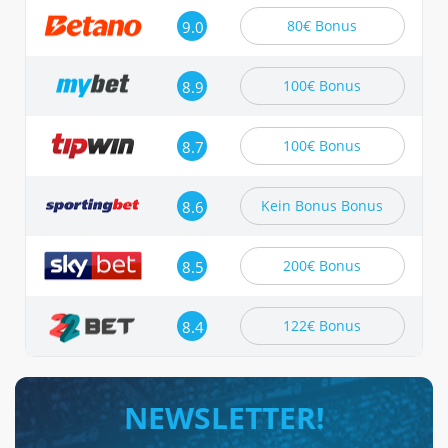
80€ Bonus
9.0
100€ Bonus
8.9
100€ Bonus
8.7
Kein Bonus Bonus
8.6
200€ Bonus
8.5
122€ Bonus
8.4
NEWSLETTER!