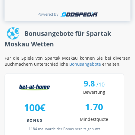
Powered by
Bonusangebote für Spartak
Moskau Wetten
Für die Spiele von Spartak Moskau können Sie bei diversen
Buchmachern unterschiedliche
Bonusangebote
erhalten.
9.8
/10
Bewertung
1.70
100€
Mindestquote
BONUS
1184 mal wurde der Bonus bereits genutzt