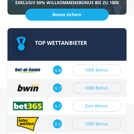
EXKLUSIV 50% WILLKOMMENSBONUS BIS ZU 100€
Bonus sichern
TOP WETTANBIETER
100€ Bonus
9.8
100€ Bonus
9.7
Zum Bonus
9.7
100€ Bonus
9.5