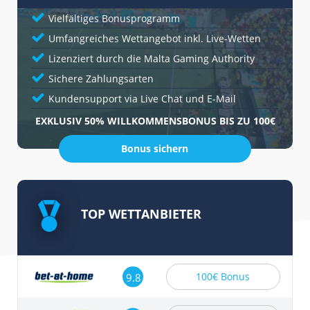
Vielfältiges Bonusprogramm
Umfangreiches Wettangebot inkl. Live-Wetten
Lizenziert durch die Malta Gaming Authority
Sichere Zahlungsarten
Kundensupport via Live Chat und E-Mail
EXKLUSIV 50% WILLKOMMENSBONUS BIS ZU 100€
Bonus sichern
TOP WETTANBIETER
100€ Bonus
9.8