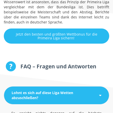
Wissenswert ist ansonsten, dass das Prinzip der Primeira Liga
vergleichbar mit dem der Bundesliga ist. Dies betrifft
beispielsweise die Meisterschaft und den Abstieg. Berichte
über die einzelnen Teams sind dank des Internet leicht zu
finden, auch in deutscher Sprache.
Jetzt den besten und größten Wettbonus für die
Primeira Liga sichern!
FAQ – Fragen und Antworten
Lohnt es sich auf diese Liga Wetten
abzuschließen?