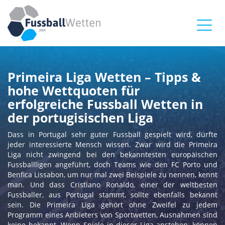
Toggl
naviga
Primeira Liga Wetten – Tipps &
hohe Wettquoten für
erfolgreiche Fussball Wetten in
der portugisischen Liga
Dass in Portugal sehr guter Fussball gespielt wird, dürfte
jeder interessierte Mensch wissen. Zwar wird die Primeira
Liga nicht zwingend bei den bekanntesten europäischen
Fussballligen angeführt, doch Teams wie den FC Porto und
Benfica Lissabon, um nur mal zwei Beispiele zu nennen, kennt
man. Und dass Cristiano Ronaldo, einer der weltbesten
Fussballer, aus Portugal stammt, sollte ebenfalls bekannt
sein. Die Primeira Liga gehört ohne Zweifel zu jedem
Programm eines Anbieters von Sportwetten, Ausnahmen sind
keine bekannt. Wenn Spiele in dieser Liga anstehen, können