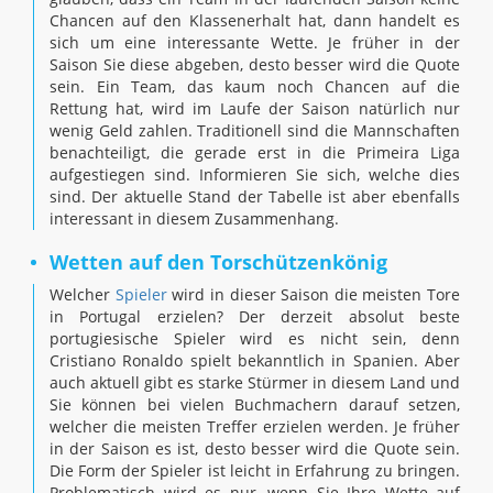
Chancen auf den Klassenerhalt hat, dann handelt es
sich um eine interessante Wette. Je früher in der
Saison Sie diese abgeben, desto besser wird die Quote
sein. Ein Team, das kaum noch Chancen auf die
Rettung hat, wird im Laufe der Saison natürlich nur
wenig Geld zahlen. Traditionell sind die Mannschaften
benachteiligt, die gerade erst in die Primeira Liga
aufgestiegen sind. Informieren Sie sich, welche dies
sind. Der aktuelle Stand der Tabelle ist aber ebenfalls
interessant in diesem Zusammenhang.
Wetten auf den Torschützenkönig
Welcher
Spieler
wird in dieser Saison die meisten Tore
in Portugal erzielen? Der derzeit absolut beste
portugiesische Spieler wird es nicht sein, denn
Cristiano Ronaldo spielt bekanntlich in Spanien. Aber
auch aktuell gibt es starke Stürmer in diesem Land und
Sie können bei vielen Buchmachern darauf setzen,
welcher die meisten Treffer erzielen werden. Je früher
in der Saison es ist, desto besser wird die Quote sein.
Die Form der Spieler ist leicht in Erfahrung zu bringen.
Problematisch wird es nur, wenn Sie Ihre Wette auf