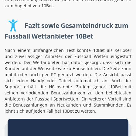
zum Angebot von 10Bet.
Fazit sowie Gesamteindruck zum
Fussball Wettanbieter 10Bet
Nach einem umfangreichen Test konnte 10Bet als seriöser
und zuverlässiger Anbieter der Fussball Wetten eingestuft
werden. Der Wettanbieter hat dafür gesorgt, dass sich die
Kunden auf der Webseite wie zu Hause fühlen. Die Seite kann
mobil oder auch per PC genutzt werden. Die Ansicht passt
sich jedem Handy oder Tablet automatisch an. Auch der
Support erhält die Höchstnote. Zudem gehört 10Bet mit
seinen verlockenden Bonuszahlungen zu den beliebtesten
Anbietern der Fussball Sportwetten. Ein weiterer Vorteil sind
die Bonuszahlungen an Neukunden und Stammkunden. Es
lohnt sich auf jeden Fall bei 10Bet zu wetten.
7.7