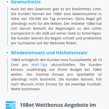
Gewinnlimits
Auch bei den Gewinnen gibt es ein bestimmtes Limit.
Die Kunden können bei 10Bet eine Gewinnsumme in
Höhe von 100.000 am Tag erreichen. Diese Regel gilt
allerdings nicht für alle Wetten. Der Anbieter 10Bet hat
sich darum bemüht die Regelungen zu den Limits
transparent in der AGB auf seiner Seite zu hinterlegen.
Die Kunden können die Regeln schnell und problemlos
per Suchoption auf der Webseite finden.
Mindesteinsatz und Höchsteinsatz
10Bet ermöglicht den Kunden eine Fussballwette ab 10
Cent pro
Wett-Tipp
abzuschließen. Die Kunden
können, unabhängig von ihrem Budget bei 10Bet
wetten. Der höchste Einsatz pro Sportwette ist
allerdings nicht bestimmt. Die Kunden können, frei
nach Wunsch, ihren Einsatz für die jeweilige Fussball-
Wette bestimmen.
10Bet Wettbonus Angebote im