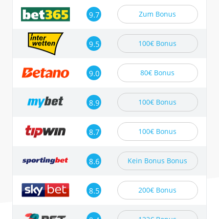
Zum Bonus
9.7
100€ Bonus
9.5
80€ Bonus
9.0
100€ Bonus
8.9
100€ Bonus
8.7
Kein Bonus Bonus
8.6
200€ Bonus
8.5