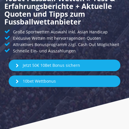
Erfahrungsberichte + Aktuelle
Quoten und Tipps zum
Fussballwettanbieter
Große Sportwetten Auswahl inkl. Asian Handicap
Exklusive Wetten mit hervorragenden Quoten
Attraktives Bonusprogramm zzgl. Cash Out Möglichkeit
Schnelle Ein- und Auszahlungen
Jetzt 50€ 10Bet Bonus sichern
10bet Wettbonus