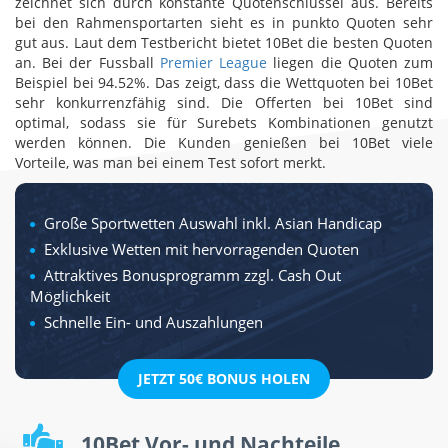
zeichnet sich durch konstante Quotenschlüssel aus. Bereits
bei den Rahmensportarten sieht es in punkto Quoten sehr
gut aus. Laut dem Testbericht bietet 10Bet die besten Quoten
an. Bei der Fussball
Premier League
liegen die Quoten zum
Beispiel bei 94.52%. Das zeigt, dass die Wettquoten bei 10Bet
sehr konkurrenzfähig sind. Die Offerten bei 10Bet sind
optimal, sodass sie für Surebets Kombinationen genutzt
werden können. Die Kunden genießen bei 10Bet viele
Vorteile, was man bei einem Test sofort merkt.
Große Sportwetten Auswahl inkl. Asian Handicap
Exklusive Wetten mit hervorragenden Quoten
Attraktives Bonusprogramm zzgl. Cash Out
Möglichkeit
Schnelle Ein- und Auszahlungen
JETZT 50€ BONUS HOLEN
10Bet Vor- und Nachteile