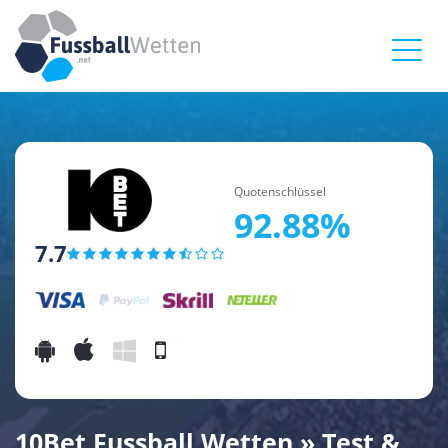
Toggl
naviga
Quotenschlüssel
92.88%
7.7
10Bet Fussball Wetten » Test &