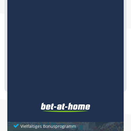
Max. Bonus
50€
Wettsteuer
Vom Bruttogewinn
Cash Out
App
Zum Anbieter
Vielfältiges Bonusprogramm